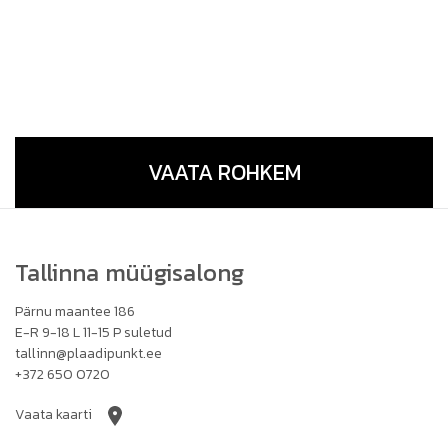
VAATA ROHKEM
Tallinna müügisalong
Pärnu maantee 186
E-R 9-18 L 11-15 P suletud
tallinn@plaadipunkt.ee
+372 650 0720
Vaata kaarti