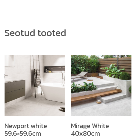
Seotud tooted
Newport white
Mirage White
59.6×59.6cm
40x80cm