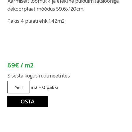
Äärmiselt loomulik ja efektne puiduimitatsiooniga
dekoorplaat mõõdus 59,6x120cm.
Pakis 4 plaati ehk 1.42m2.
69
/ m2
m2 =
0
pakki
OSTA
-
+